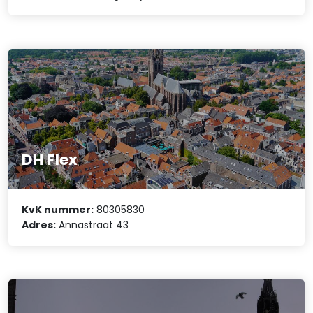
DH Flex
KvK nummer:
80305830
Adres:
Annastraat 43