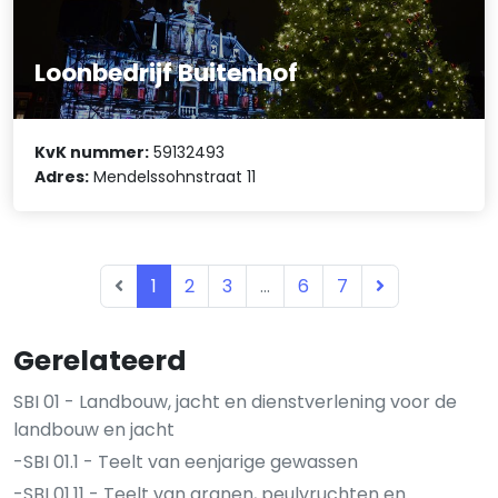
Loonbedrijf Buitenhof
KvK nummer:
59132493
Adres:
Mendelssohnstraat 11
1
2
3
...
6
7
Gerelateerd
SBI 01 - Landbouw, jacht en dienstverlening voor de
landbouw en jacht
-SBI 01.1 - Teelt van eenjarige gewassen
-SBI 01.11 - Teelt van granen, peulvruchten en