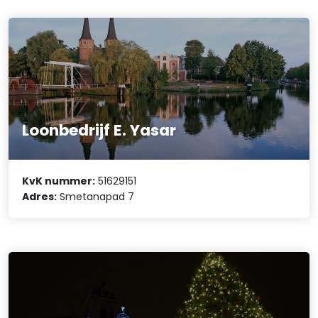
Loonbedrijf E. Yasar
KvK nummer:
51629151
Adres:
Smetanapad 7