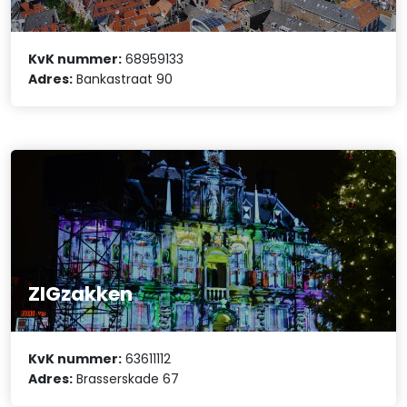
KvK nummer:
68959133
Adres:
Bankastraat 90
ZIGzakken
KvK nummer:
63611112
Adres:
Brasserskade 67