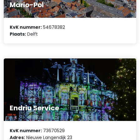
Mario-Pol
KvK nummer:
54678382
Plaats:
Delft
Endriu Service
KvK nummer:
73670529
Adres:
Nieuwe Langendijk 23