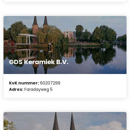
GDS Keramiek B.V.
KvK nummer:
60207299
Adres:
Faradayweg 5