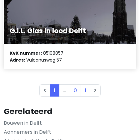
G.i.L. Glas in lood Delft
KvK nummer:
85108057
Adres:
Vulcanusweg 57
1
...
0
1
Gerelateerd
Bouwen in Delft
Aannemers in Delft