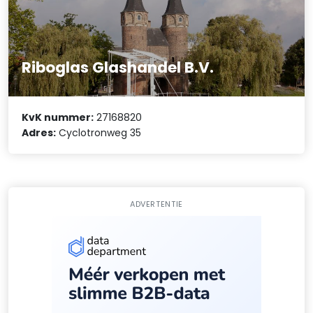
Riboglas Glashandel B.V.
KvK nummer:
27168820
Adres:
Cyclotronweg 35
ADVERTENTIE