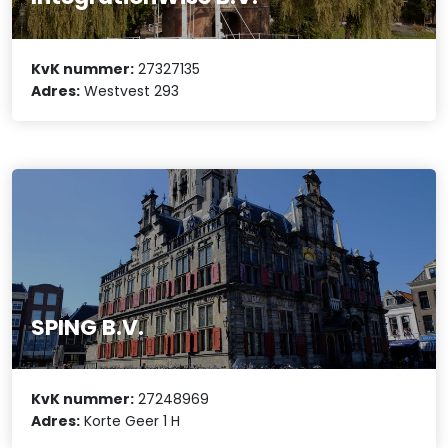
KvK nummer:
27327135
Adres:
Westvest 293
SPING B.V.
KvK nummer:
27248969
Adres:
Korte Geer 1 H