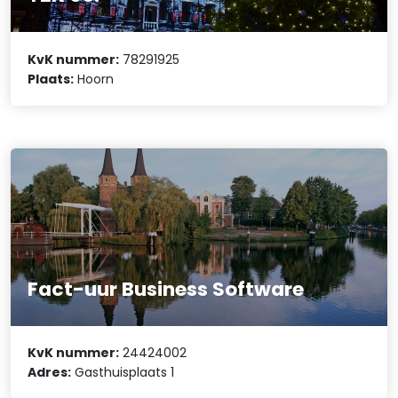
KvK nummer:
78291925
Plaats:
Hoorn
Fact-uur Business Software
KvK nummer:
24424002
Adres:
Gasthuisplaats 1