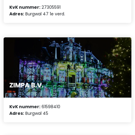
KvK nummer:
27305591
Adres:
Burgwal 47 1e verd.
ZIMPA B.V.
KvK nummer:
61598410
Adres:
Burgwal 45