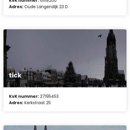
KvK nummer:
61114200
Adres:
Oude Langendijk 23 D
tick
KvK nummer:
27195453
Adres:
Kerkstraat 25