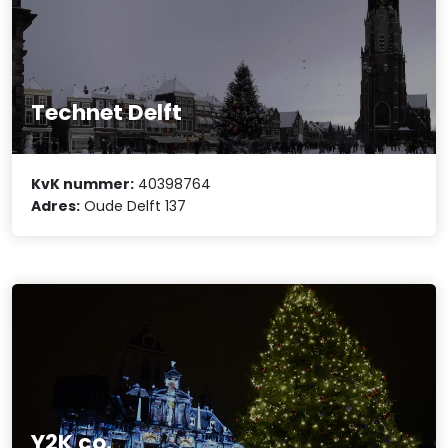
Technet Delft
KvK nummer:
40398764
Adres:
Oude Delft 137
Y2K co.