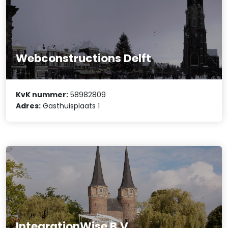
Webconstructions Delft
KvK nummer:
58982809
Adres:
Gasthuisplaats 1
IntegrationWise B.V.