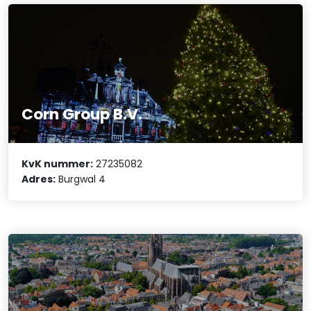
Corn Group B.V.
KvK nummer:
27235082
Adres:
Burgwal 4