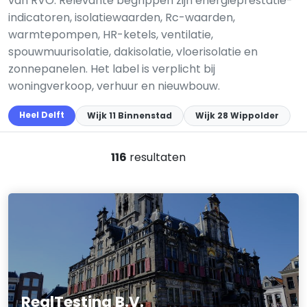
van RVO. Relevante begrippen zijn energieprestatie-
indicatoren, isolatiewaarden, Rc-waarden,
warmtepompen, HR-ketels, ventilatie,
spouwmuurisolatie, dakisolatie, vloerisolatie en
zonnepanelen. Het label is verplicht bij
woningverkoop, verhuur en nieuwbouw.
Heel Delft
Wijk 11 Binnenstad
Wijk 28 Wippolder
116
resultaten
RealTesting B.V.