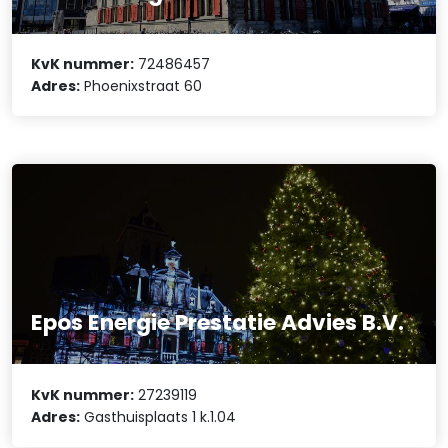
KvK nummer:
72486457
Adres:
Phoenixstraat 60
Epos Energie Prestatie Advies B.V.
KvK nummer:
27239119
Adres:
Gasthuisplaats 1 k.1.04