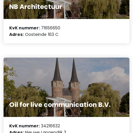
NB Architectuur
KvK nummer:
71656650
Adres:
Oosteinde 163 C
Oil for live communication B.V.
KvK nummer:
34216632
Adres:
Nieuwe Langendijk 3