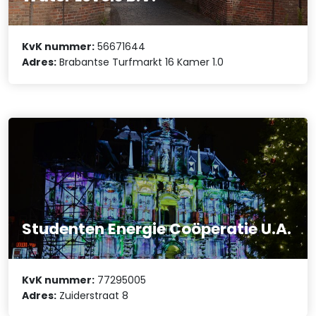
KvK nummer:
56671644
Adres:
Brabantse Turfmarkt 16 Kamer 1.0
Studenten Energie Coöperatie U.A.
KvK nummer:
77295005
Adres:
Zuiderstraat 8