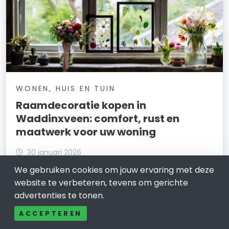
WONEN, HUIS EN TUIN
Raamdecoratie kopen in
Waddinxveen: comfort, rust en
maatwerk voor uw woning
30 januari 2026
We gebruiken cookies om jouw ervaring met deze
Waar begint u als u raamdecoratie zoekt die écht past
website te verbeteren, tevens om gerichte
bij uw woning in Waddinxveen? Die vraag horen we
vaak. Waddinxveen is een dorp met veel variatie.
advertenties te tonen.
ACCEPTEREN
LEES VERDER