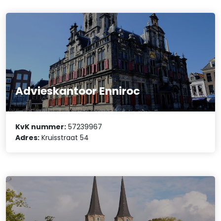
Advieskantoor Enniroc
KvK nummer:
57239967
Adres:
Kruisstraat 54