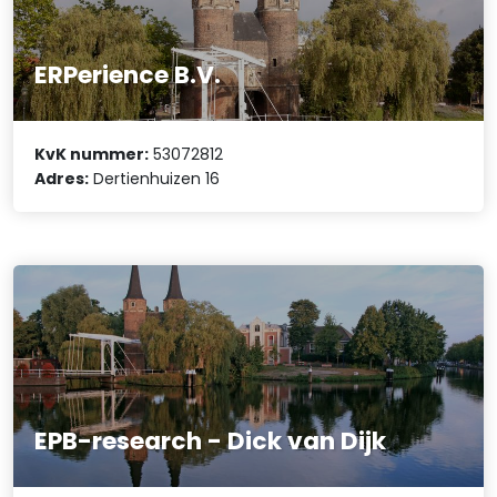
ERPerience B.V.
KvK nummer:
53072812
Adres:
Dertienhuizen 16
EPB-research - Dick van Dijk