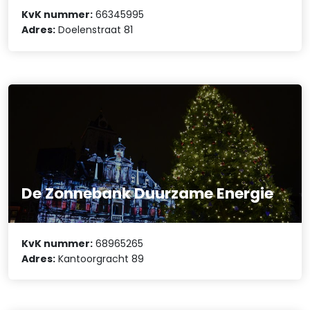
KvK nummer:
66345995
Adres:
Doelenstraat 81
De Zonnebank Duurzame Energie
KvK nummer:
68965265
Adres:
Kantoorgracht 89