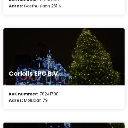
Adres:
Gasthuislaan 261 A
Coriolis EPC B.V.
KvK nummer:
78241790
Adres:
Molslaan 79