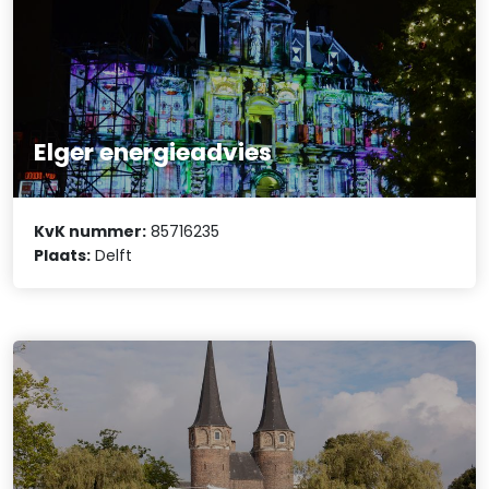
Elger energieadvies
KvK nummer:
85716235
Plaats:
Delft