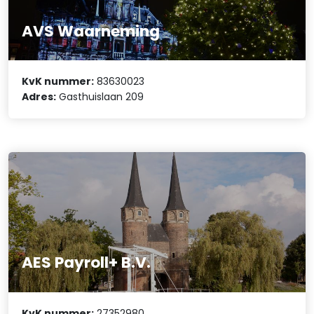
AVS Waarneming
KvK nummer:
83630023
Adres:
Gasthuislaan 209
AES Payroll+ B.V.
KvK nummer:
27352980