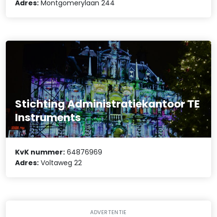
Adres:
Montgomerylaan 244
Stichting Administratiekantoor TE
Instruments
KvK nummer:
64876969
Adres:
Voltaweg 22
ADVERTENTIE