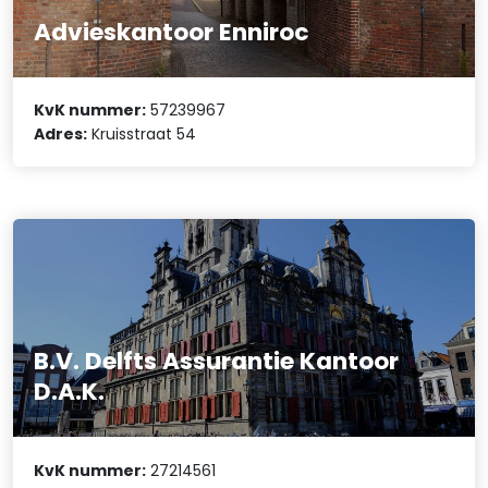
Advieskantoor Enniroc
KvK nummer:
57239967
Adres:
Kruisstraat 54
B.V. Delfts Assurantie Kantoor
D.A.K.
KvK nummer:
27214561