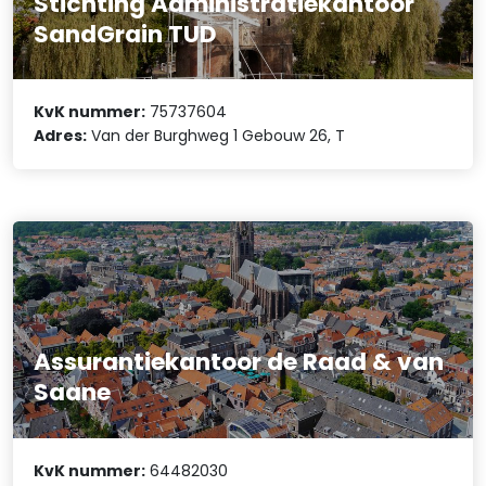
Stichting Administratiekantoor
SandGrain TUD
KvK nummer:
75737604
Adres:
Van der Burghweg 1 Gebouw 26, T
Assurantiekantoor de Raad & van
Saane
KvK nummer:
64482030