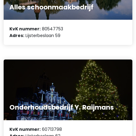
Alles schoonmaakbedrijf
KvK nummer:
80547753
Adres:
Lijsterbeslaan 59
Onderhoudsbedrijf Y. Raijmans
KvK nummer:
60713798
Adres:
Lijsterbeslaan 62