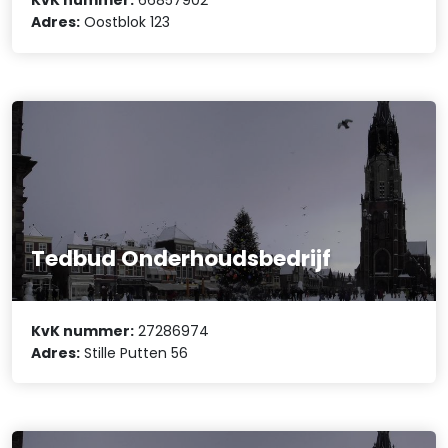
KvK nummer:
66857902
Adres:
Oostblok 123
Tedbud Onderhoudsbedrijf
KvK nummer:
27286974
Adres:
Stille Putten 56