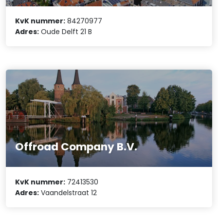
KvK nummer:
84270977
Adres:
Oude Delft 21 B
Offroad Company B.V.
KvK nummer:
72413530
Adres:
Vaandelstraat 12