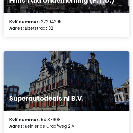
Prins Taxi Onderneming (P.T.O.)
KvK nummer:
27294295
Adres:
Bizetstraat 32
Superautodeals.nl B.V.
KvK nummer:
54137608
Adres:
Reinier de Graafweg 2 A