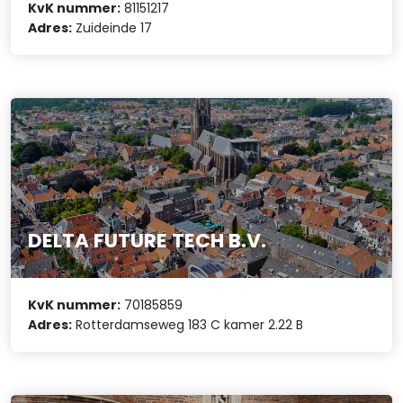
KvK nummer:
81151217
Adres:
Zuideinde 17
DELTA FUTURE TECH B.V.
KvK nummer:
70185859
Adres:
Rotterdamseweg 183 C kamer 2.22 B