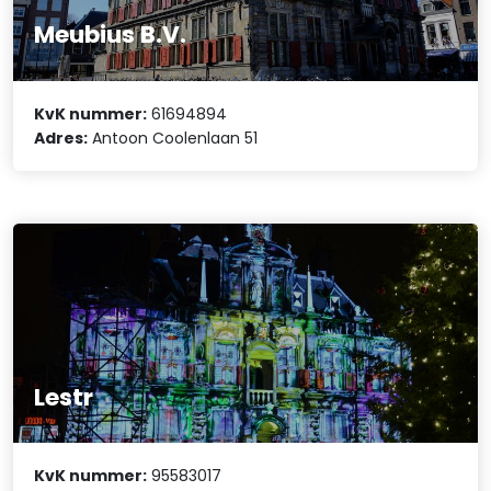
Meubius B.V.
KvK nummer:
61694894
Adres:
Antoon Coolenlaan 51
Lestr
KvK nummer:
95583017