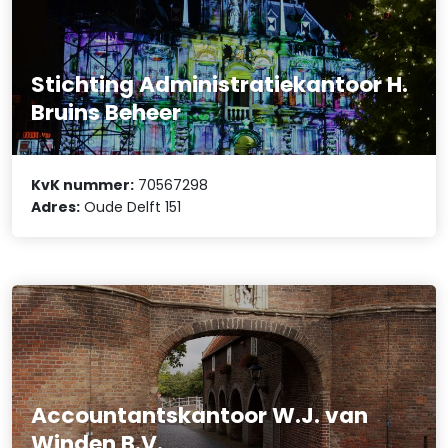
Stichting Administratiekantoor H.
Bruins Beheer
KvK nummer:
70567298
Adres:
Oude Delft 151
Accountantskantoor W.J. van
Winden B.V.