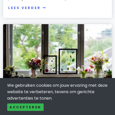
LEES VERDER
We gebruiken cookies om jouw ervaring met deze
website te verbeteren, tevens om gerichte
WONEN, HUIS EN TUIN
advertenties te tonen.
Raamdecoratie kopen in
Waddinxveen: comfort, rust en
ACCEPTEREN
maatwerk voor uw woning