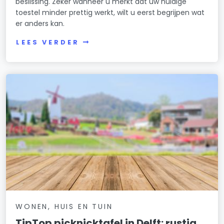
beslissing. Zeker wanneer u merkt dat uw huidige
toestel minder prettig werkt, wilt u eerst begrijpen wat
er anders kan.
LEES VERDER
WONEN, HUIS EN TUIN
TipTop picknicktafel in Delft: rustig