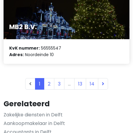
MB2 B.V.
KvK nummer:
56555547
Adres:
Noordeinde 10
1
2
3
...
13
14
Gerelateerd
Zakelijke diensten in Delft
Aankoopmakelaar in Delft
Accountants in Delft