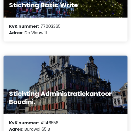
Stichting Basic Write
KvK nummer:
77003365
Adres:
De Vlouw 11
Stichting Administratiekantoor
Baudini.
KvK nummer:
41146556
Adres:
Burgwal 65 B