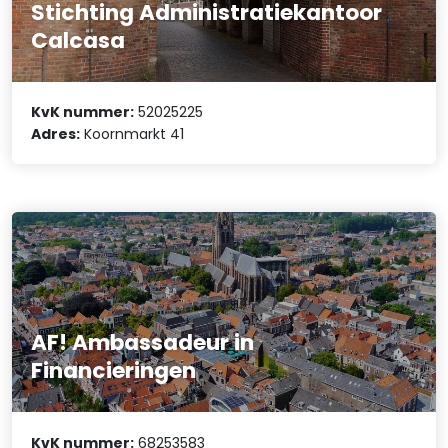
Stichting Administratiekantoor
Calcasa
KvK nummer:
52025225
Adres:
Koornmarkt 41
AF! Ambassadeur in
Financieringen
KvK nummer:
68253583