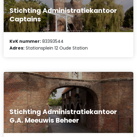
Stichting Administratiekantoor
Captains
KvK nummer:
83393544
Adres:
Stationsplein 12 Oude Station
Stichting Administratiekantoor
G.A. Meeuwis Beheer