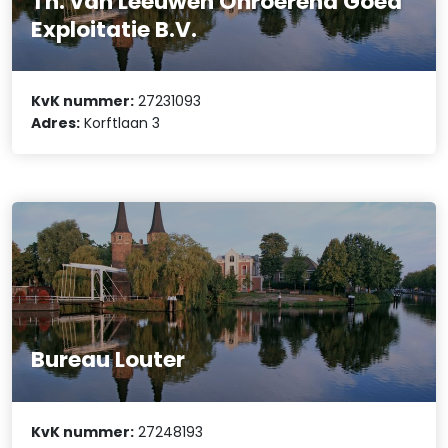
Th. van Leeuwen Onroerend Goed
Exploitatie B.V.
KvK nummer:
27231093
Adres:
Korftlaan 3
Bureau Louter
KvK nummer:
27248193