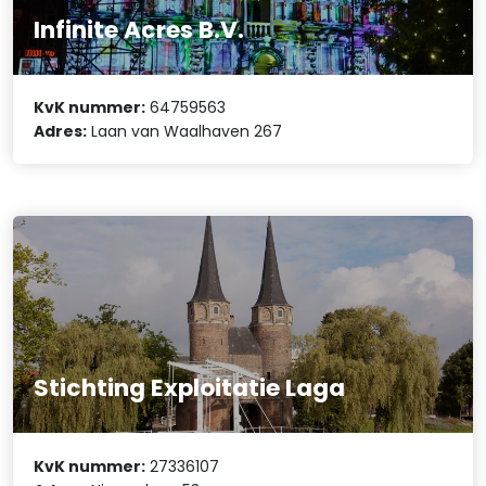
Infinite Acres B.V.
KvK nummer:
64759563
Adres:
Laan van Waalhaven 267
Stichting Exploitatie Laga
KvK nummer:
27336107