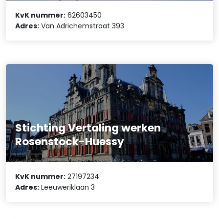
KvK nummer:
62603450
Adres:
Van Adrichemstraat 393
Stichting Vertaling werken
Rosenstock-Huessy
KvK nummer:
27197234
Adres:
Leeuweriklaan 3