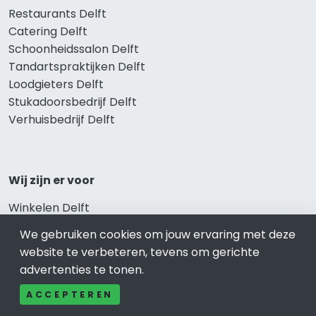
Restaurants Delft
Catering Delft
Schoonheidssalon Delft
Tandartspraktijken Delft
Loodgieters Delft
Stukadoorsbedrijf Delft
Verhuisbedrijf Delft
Wij zijn er voor
Winkelen Delft
Meubel-Woonwinkel Delft
We gebruiken cookies om jouw ervaring met deze
Appartementen- en Kamerverhuur Delft
website te verbeteren, tevens om gerichte
Camping Delft
advertenties te tonen.
Overnachten Delft
Vakantiehuis Delft
ACCEPTEREN
Bungalowpark Delft