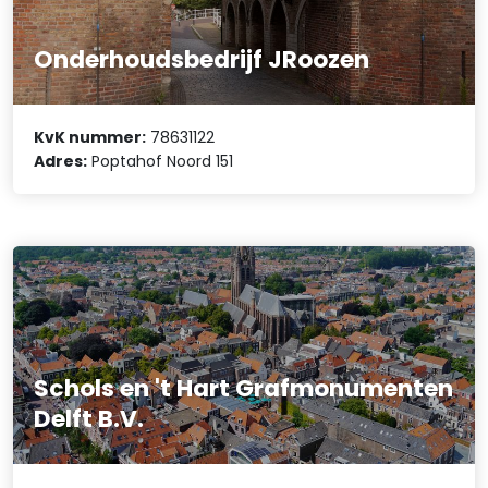
Onderhoudsbedrijf JRoozen
KvK nummer:
78631122
Adres:
Poptahof Noord 151
Schols en 't Hart Grafmonumenten
Delft B.V.