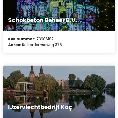
Schokbeton Beheer B.V.
KvK nummer:
73906182
Adres:
Rotterdamseweg 376
IJzervlechtbedrijf Koç