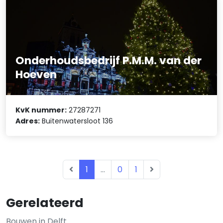
Onderhoudsbedrijf P.M.M. van der
Hoeven
KvK nummer:
27287271
Adres:
Buitenwatersloot 136
1
...
0
1
Gerelateerd
Bouwen in Delft