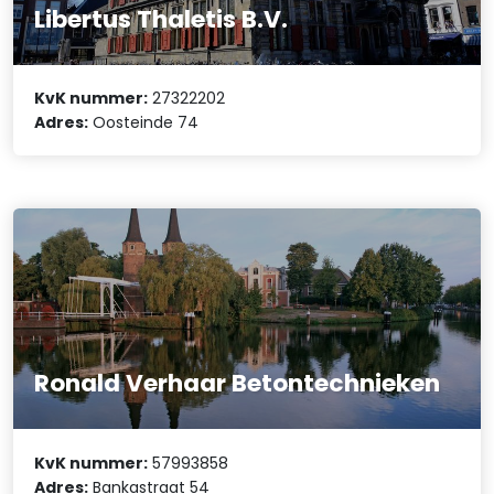
Libertus Thaletis B.V.
KvK nummer:
27322202
Adres:
Oosteinde 74
Ronald Verhaar Betontechnieken
KvK nummer:
57993858
Adres:
Bankastraat 54