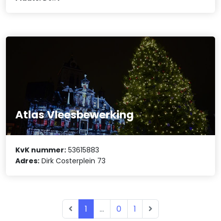
Atlas Vleesbewerking
KvK nummer:
53615883
Adres:
Dirk Costerplein 73
1
...
0
1