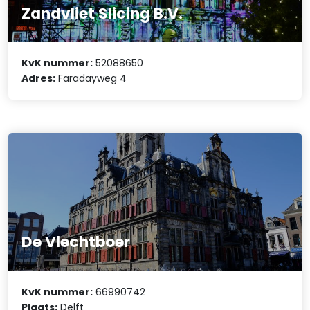
Zandvliet Slicing B.V.
KvK nummer:
52088650
Adres:
Faradayweg 4
De Vlechtboer
KvK nummer:
66990742
Plaats:
Delft