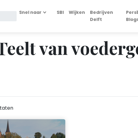
Snel naar
SBI
Wijken
Bedrijven
Pers
Delft
Blog
 Teelt van voeder
taten