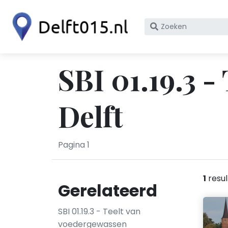
Zoek
op
bedrijfsnaam
of
SBI 01.19.3 -
KvK
nummer
Delft
Pagina 1
1
resul
Gerelateerd
SBI 01.19.3 - Teelt van
voedergewassen