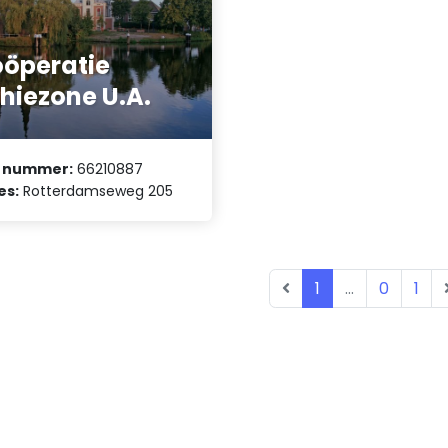
öperatie
hiezone U.A.
 nummer:
66210887
es:
Rotterdamseweg 205
1
...
0
1