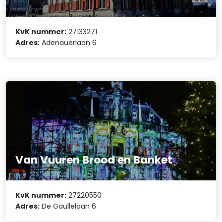
KvK nummer:
27133271
Adres:
Adenauerlaan 6
Van Vuuren Brood en Banket
KvK nummer:
27220550
Adres:
De Gaullelaan 6