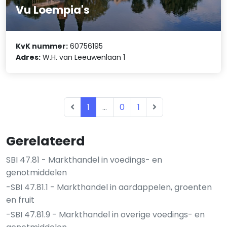
Vu Loempia's
KvK nummer:
60756195
Adres:
W.H. van Leeuwenlaan 1
1
...
0
1
Gerelateerd
SBI 47.81 - Markthandel in voedings- en
genotmiddelen
-SBI 47.81.1 - Markthandel in aardappelen, groenten
en fruit
-SBI 47.81.9 - Markthandel in overige voedings- en