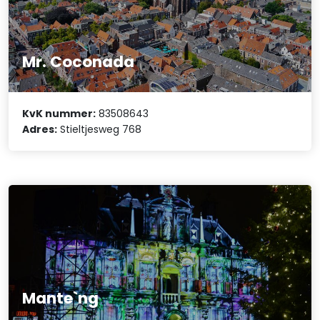
Mr. Coconada
KvK nummer:
83508643
Adres:
Stieltjesweg 768
Mante`ng