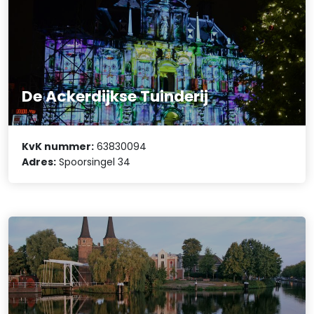
De Ackerdijkse Tuinderij
KvK nummer:
63830094
Adres:
Spoorsingel 34