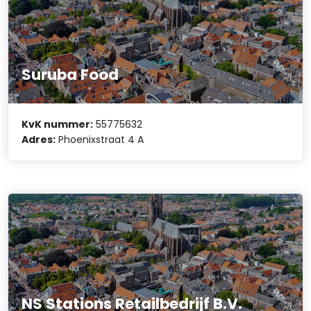
Suruba Food
KvK nummer:
55775632
Adres:
Phoenixstraat 4 A
NS Stations Retailbedrijf B.V.