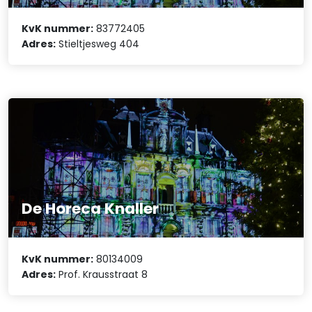
KvK nummer:
83772405
Adres:
Stieltjesweg 404
De Horeca Knaller
KvK nummer:
80134009
Adres:
Prof. Krausstraat 8