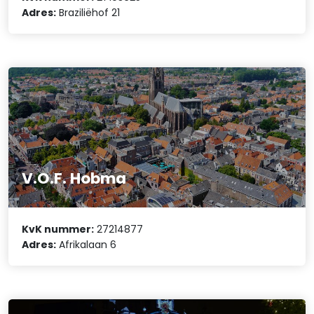
Adres:
Braziliëhof 21
V.O.F. Hobma
KvK nummer:
27214877
Adres:
Afrikalaan 6