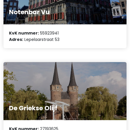
Notenbar Vu
KvK nummer:
55923941
Adres:
Lepelaarstraat 53
De Griekse Olijf
KvK nummer:
27193625