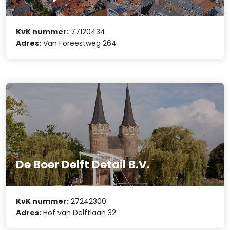
KvK nummer:
77120434
Adres:
Van Foreestweg 264
De Boer Delft Detail B.V.
KvK nummer:
27242300
Adres:
Hof van Delftlaan 32