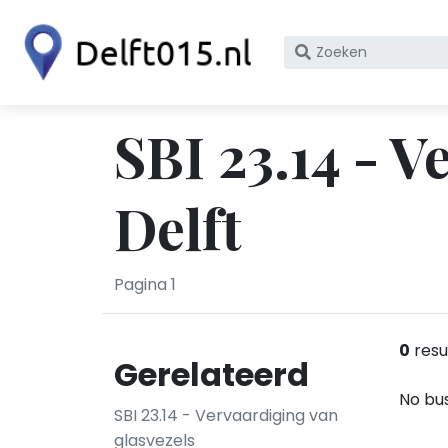
Zoek
op
bedrijfsnaam
of
SBI 23.14 - V
KvK
nummer
Delft
Pagina 1
0
resu
Gerelateerd
No bus
SBI 23.14 - Vervaardiging van
glasvezels