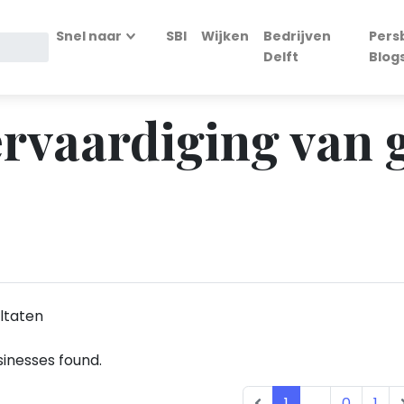
Snel naar
SBI
Wijken
Bedrijven
Pers
Delft
Blog
ervaardiging van 
ltaten
inesses found.
1
...
0
1