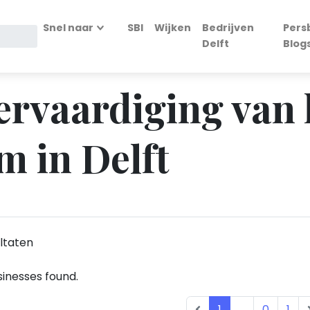
Snel naar
SBI
Wijken
Bedrijven
Pers
Delft
Blog
Vervaardiging van 
m in Delft
ltaten
inesses found.
1
...
0
1