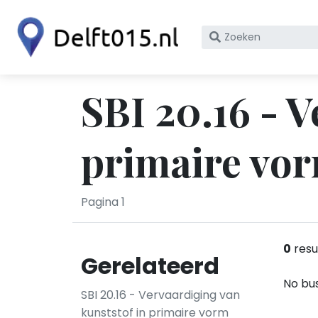
Zoek
op
bedrijfsnaam
of
SBI 20.16 - 
KvK
nummer
primaire vor
Pagina 1
0
resu
Gerelateerd
No bus
SBI 20.16 - Vervaardiging van
kunststof in primaire vorm