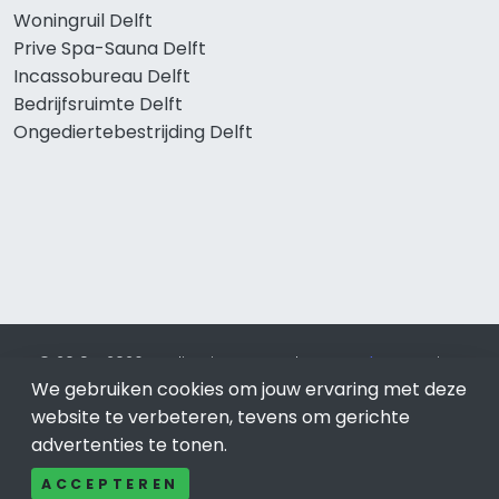
Woningruil Delft
Prive Spa-Sauna Delft
Incassobureau Delft
Bedrijfsruimte Delft
Ongediertebestrijding Delft
© 2019 - 2026 Realisatie en SEO door
SEO-bureau
Lion
Internet. Betaal alleen voor bewezen resultaten?
SEO
We gebruiken cookies om jouw ervaring met deze
optimalisatie No Cure No Pay
.
Delft
is onderdeel van Lion
website te verbeteren, tevens om gerichte
Internet.
advertenties te tonen.
Beeldcredits
ACCEPTEREN