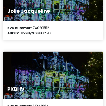
Jolie Jacqueline
KvK nummer:
74020552
Adres:
Hippolytusbuurt 47
PKBHV