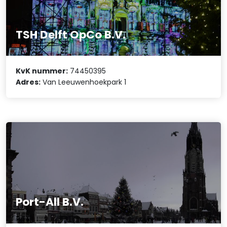
TSH Delft OpCo B.V.
KvK nummer:
74450395
Adres:
Van Leeuwenhoekpark 1
Port-All B.V.