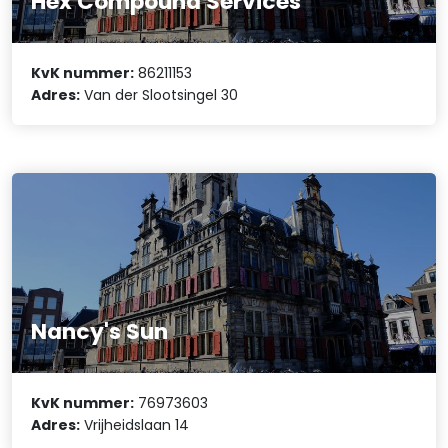
Hex Compound Services
KvK nummer:
86211153
Adres:
Van der Slootsingel 30
Nancy's Sun
KvK nummer:
76973603
Adres:
Vrijheidslaan 14