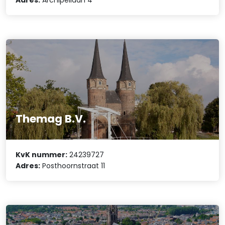
Themag B.V.
KvK nummer:
24239727
Adres:
Posthoornstraat 11