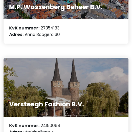
M.P. Wassenberg Beheer B.V.
KvK nummer:
27354183
Adres:
Anna Boogerd 30
Versteegh Fashion B.V.
KvK nummer:
24150064
Adres:
Archipellaan 4