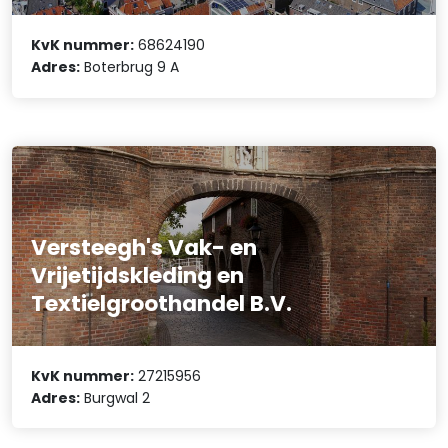
KvK nummer:
68624190
Adres:
Boterbrug 9 A
Versteegh's Vak- en
Vrijetijdskleding en
Textielgroothandel B.V.
KvK nummer:
27215956
Adres:
Burgwal 2