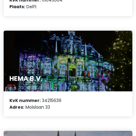
KvK nummer:
61043664
Plaats:
Delft
HEMA B.V.
KvK nummer:
34215639
Adres:
Molslaan 33