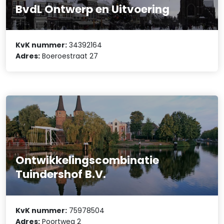
BvdL Ontwerp en Uitvoering
KvK nummer:
34392164
Adres:
Boeroestraat 27
Ontwikkelingscombinatie
Tuindershof B.V.
KvK nummer:
75978504
Adres:
Poortweg 2