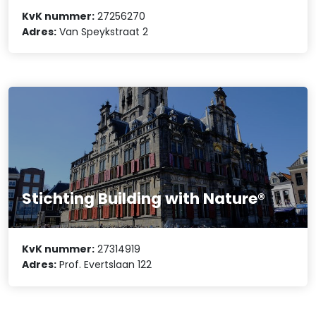
KvK nummer:
27256270
Adres:
Van Speykstraat 2
Stichting Building with Nature®
KvK nummer:
27314919
Adres:
Prof. Evertslaan 122