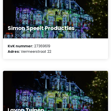
Simon Speelt Producties
KvK nummer:
27369619
Adres:
Vermeerstraat 22
Layon Tuinen