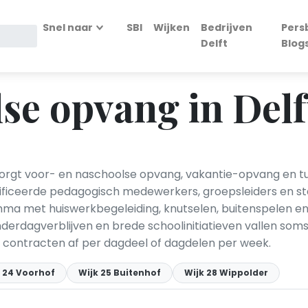
Snel naar
SBI
Wijken
Bedrijven
Pers
Delft
Blog
se opvang in Delf
zorgt voor- en naschoolse opvang, vakantie-opvang en 
lificeerde pedagogisch medewerkers, groepsleiders en st
a met huiswerkbegeleiding, knutselen, buitenspelen en 
nderdagverblijven en brede schoolinitiatieven vallen soms
n contracten af per dagdeel of dagdelen per week.
k 24 Voorhof
Wijk 25 Buitenhof
Wijk 28 Wippolder