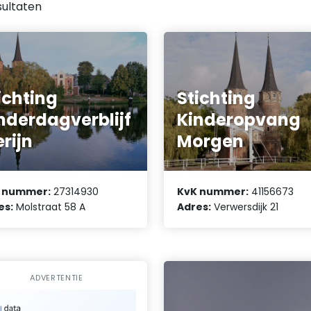
ultaten
ichting
Stichting
nderdagverblijf
Kinderopvang
rijn
Morgen
 nummer:
27314930
KvK nummer:
41156673
es:
Molstraat 58 A
Adres:
Verwersdijk 21
ADVERTENTIE