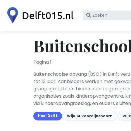
Zoek
op
bedrijfsnaam
of
Buitenschool
KvK
nummer
Pagina 1
Buitenschoolse opvang (BSO) in Delft ver
tot 13 jaar. Aanbieders werken met gekwa
groepsgrootte en bieden een dagprogramm
organisaties zoals kinderopvangcentra, ki
via kinderopvangtoeslag, en ouders sluite
Heel Delft
Wijk 14 Voordijkshoorn
Wij