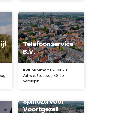
ijf
Telefoonservice
.
B.V.
KvK nummer:
62001078
weg
Adres:
Staalweg 48 2e
verdiepin
Stichting
Scholengroep
Spinoza voor
Voortgezet