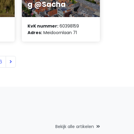
g @Sacha
KvK nummer:
60398159
Adres:
Meidoornlaan 71
6
Bekijk alle artikelen