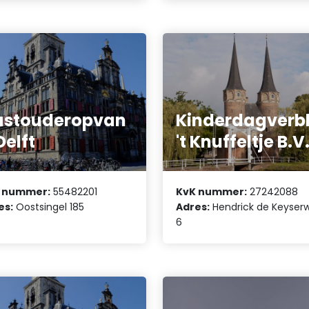
astouderopvan
Kinderdagverbl
Delft
't Knuffeltje B.V
 nummer:
55482201
KvK nummer:
27242088
es:
Oostsingel 185
Adres:
Hendrick de Keyser
6