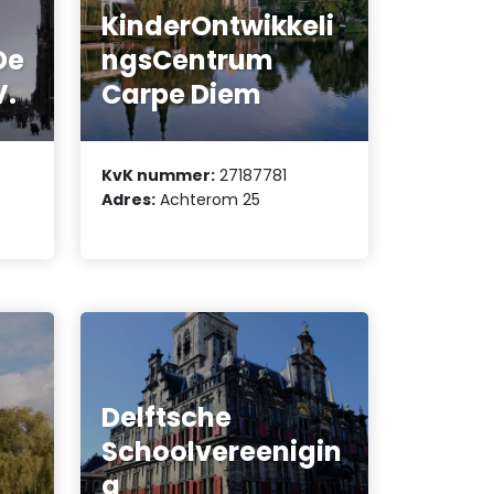
KinderOntwikkeli
De
ngsCentrum
V.
Carpe Diem
KvK nummer:
27187781
Adres:
Achterom 25
Delftsche
Schoolvereenigin
g