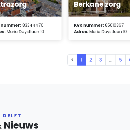
trazorg
Berkane zorg
 nummer:
83344470
KvK nummer:
85010367
es:
Maria Duystlaan 10
Adres:
Maria Duystlaan 10
1
2
3
...
5
 DELFT
& Nieuws