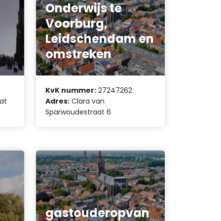
Onderwijs te
Voorburg,
Leidschendam en
omstreken
KvK nummer:
27247262
at
Adres:
Clara van
Sparwoudestraat 6
gastouderopvan