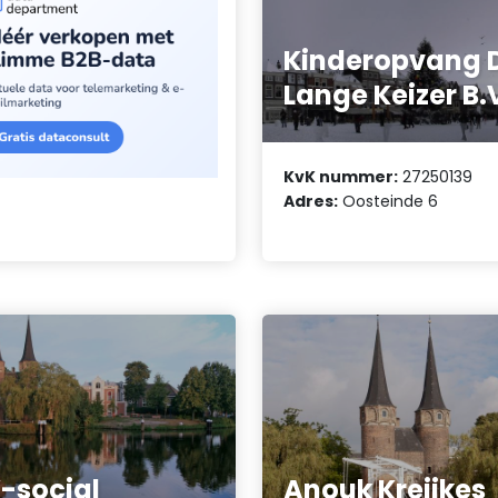
Kinderopvang 
Lange Keizer B.
KvK nummer:
27250139
Adres:
Oosteinde 6
-social
Anouk Kreijkes