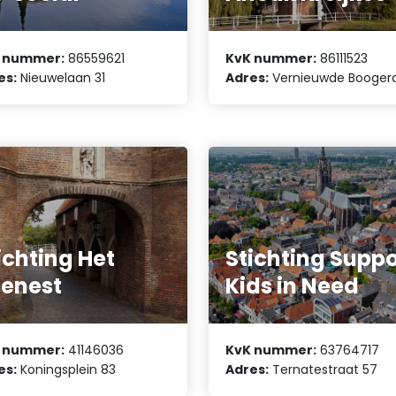
 nummer:
86559621
KvK nummer:
86111523
es:
Nieuwelaan 31
Adres:
Vernieuwde Boogerd
ichting Het
Stichting Suppo
lenest
Kids in Need
 nummer:
41146036
KvK nummer:
63764717
es:
Koningsplein 83
Adres:
Ternatestraat 57