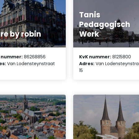
Tanis
Pedagogisch
re by robin
Werk
 nummer:
86268856
KvK nummer:
81215800
es:
Van Lodensteynstraat
Adres:
Van Lodensteynstra
15