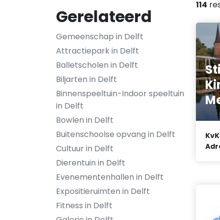
114
res
Gerelateerd
Gemeenschap in Delft
Attractiepark in Delft
Balletscholen in Delft
St
Biljarten in Delft
Ki
Binnenspeeltuin-Indoor speeltuin
Me
in Delft
Bowlen in Delft
Buitenschoolse opvang in Delft
KvK
Adr
Cultuur in Delft
Dierentuin in Delft
Evenementenhallen in Delft
Expositieruimten in Delft
Fitness in Delft
Galerie in Delft