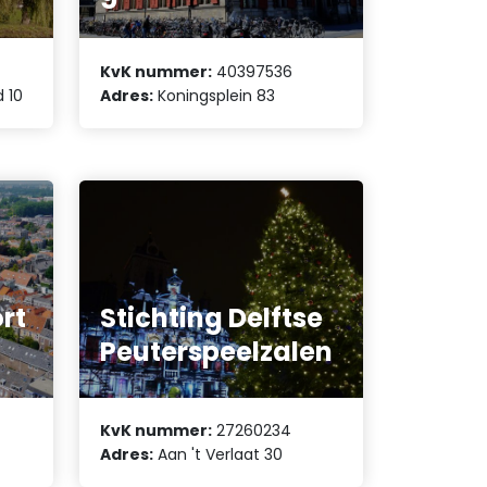
KvK nummer:
40397536
 10
Adres:
Koningsplein 83
rt
Stichting Delftse
Peuterspeelzalen
KvK nummer:
27260234
Adres:
Aan 't Verlaat 30