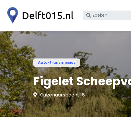
Zoek
op
bedrijfsnaam
of
KvK
nummer
Auto-transmissies
Figelet Scheepv
Kluizenaarsbocht 18