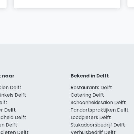
t naar
Bekend in Delft
olen Delft
Restaurants Delft
inkels Delft
Catering Delft
elft
Schoonheidssalon Delft
r Delft
Tandartspraktijken Delft
dheid Delft
Loodgieters Delft
en Delft
Stukadoorsbedrijf Delft
d eten Delft
Verhuisbedrijf Delft