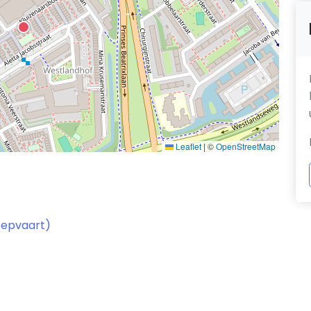
Leaflet
|
©
OpenStreetMap
eepvaart)