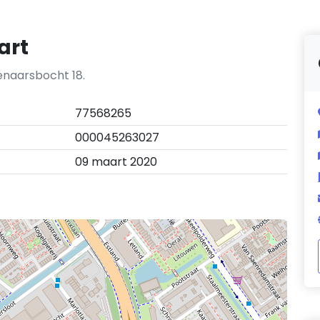
art
enaarsbocht 18.
77568265
000045263027
09 maart 2020